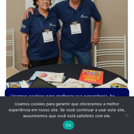
Usamos cookies para melhorar sua experiência. Ao
continuar navegando, você concorda com nossa
Usamos cookies para garantir que oferecemos a melhor
política de privacidade.
experiência em nosso site. Se você continuar a usar este site,
assumiremos que você está satisfeito com ele.
Recusar
Aceitar
Ok