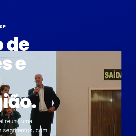
/SP
o de
s e
ião.
i reunir uma
es segmentos, com