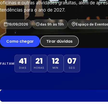
oficinas e outras atividades gratuitas, além de apre
tendências para o ano de 2027.
19/09/2026
das 9h às 19h
Espaço de Eventos
Como chegar
Tirar dúvidas
41
21
12
06
FALTAM
DIAS
HORAS
MIN
SEG