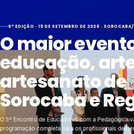
5ª EDIÇÃO · 19 DE SETEMBRO DE 2026 · SOROCABA
O maior event
educação, arte
artesanato de
Sorocaba e Reg
O 5º Encontro de Educadores com a Pedagógica va
programação completa para os profissionais dest